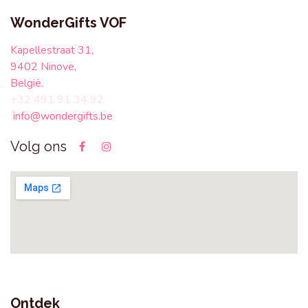
WonderGifts VOF
Kapellestraat 31,
9402 Ninove,
België.
+32 491 91 34 92
info@wondergifts.be
Volg ons
Ontdek