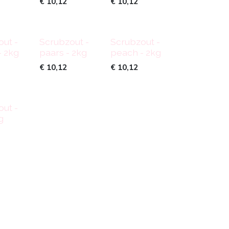
€
10,12
€
10,12
ut -
Scrubzout -
Scrubzout -
- 2kg
paars - 2kg
peach - 2kg
€
10,12
€
10,12
ut -
g