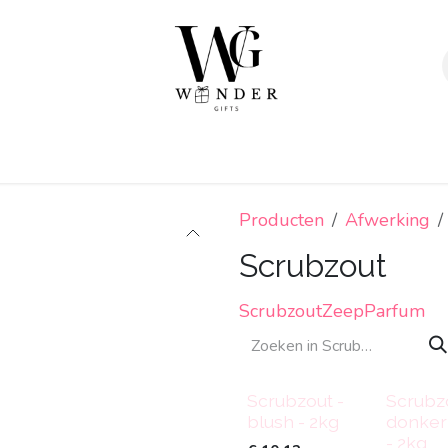
Verpakkingen
Afwerking
Geschenken
Sta
Producten
Afwerking
Scrubzout
Scrubzout
Zeep
Parfum
Scrubzout -
Scrubzo
blush - 2kg
donker
- 2kg