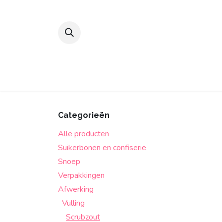
Overslaan naar inhoud
Suikerbonen en confiserie
Snoep
Categorieën
Alle producten
Suikerbonen en confiserie
Snoep
Verpakkingen
Afwerking
Vulling
Scrubzout