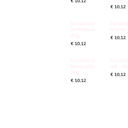
€
10,12
€
10,12
Scrubzout -
Scrubzo
lichtblauw -
oranje 
2kg
€
10,12
€
10,12
Scrubzout -
Scrubzo
terracotta -
wit - 2k
2kg
€
10,12
€
10,12