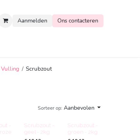
Aanmelden
Ons contacteren
rtpagina
Vulling
Scrubzout
Aanbevolen
Sorteer op:
ut -
Scrubzout -
Scrubzout -
roze
geel - 2kg
groen - 2kg