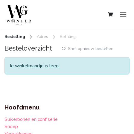
Overslaan naar inhoud
Bestelling
Adres
Betaling
Besteloverzicht
Snel opnieuw bestellen
Je winkelmandje is leeg!
Hoofdmenu
Suikerbonen en confiserie
Snoep
Verpakkingen