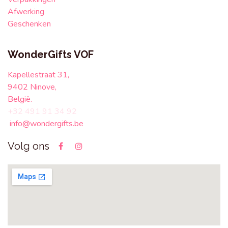
Afwerking
Geschenken
WonderGifts VOF
Kapellestraat 31,
9402 Ninove,
België.
+32 491 91 34 92
info@wondergifts.be
Volg ons