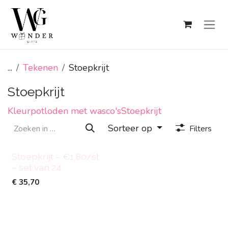
Overslaan naar inhoud
...
Tekenen
Stoepkrijt
Stoepkrijt
Kleurpotloden met wasco's
Stoepkrijt
Sorteer op
Filters
Stoepkrijt – €1,80/st
– set van 24
€
35,70