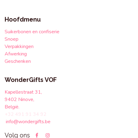
Hoofdmenu
Suikerbonen en confiserie
Snoep
Verpakkingen
Afwerking
Geschenken
WonderGifts VOF
Kapellestraat 31,
9402 Ninove,
België.
+32 491 91 34 92
info@wondergifts.be
Volg ons