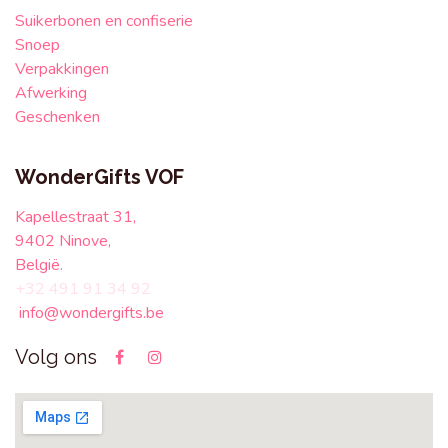
Suikerbonen en confiserie
Snoep
Verpakkingen
Afwerking
Geschenken
WonderGifts VOF
Kapellestraat 31,
9402 Ninove,
België.
+32 491 91 34 92
info@wondergifts.be
Volg ons