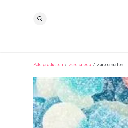
Overslaan naar inhoud
Suikerbonen en confiserie
Snoep
Alle producten
Zure snoep
Zure smurfen -