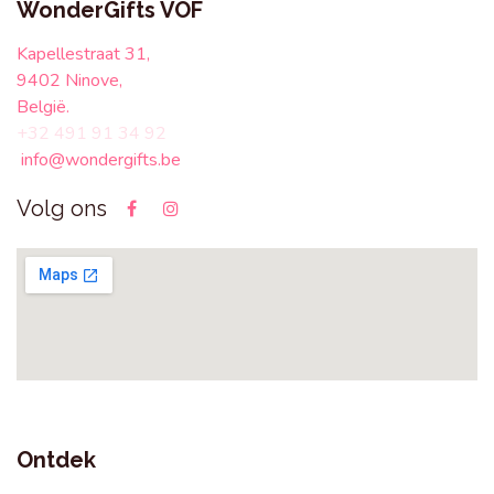
WonderGifts VOF
Kapellestraat 31,
9402 Ninove,
België.
+32 491 91 34 92
info@wondergifts.be
Volg ons
Ontdek