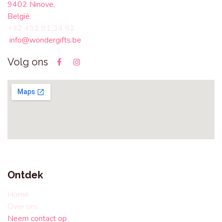
9402 Ninove,
België.
+32 491 91 34 92
info@wondergifts.be
Volg ons
Ontdek
Home
Over ons
Neem contact op