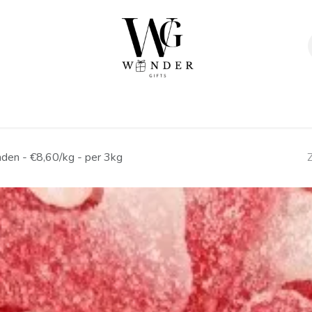
Verpakkingen
Afwerking
Geschenken
Sta
nden - €8,60/kg - per 3kg