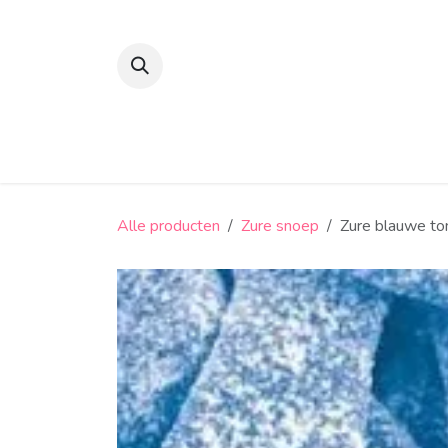
Overslaan naar inhoud
Suikerbonen en confiserie
Snoep
Alle producten
Zure snoep
Zure blauwe to