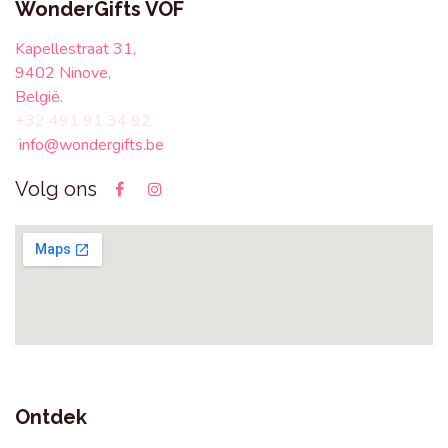
WonderGifts VOF
Kapellestraat 31,
9402 Ninove,
België.
+32 491 91 34 92
info@wondergifts.be
Volg ons
Ontdek