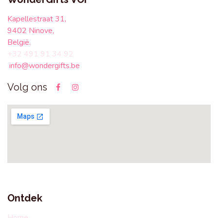
Kapellestraat 31,
9402 Ninove,
België.
+32 491 91 34 92
info@wondergifts.be
Volg ons
Ontdek
Home