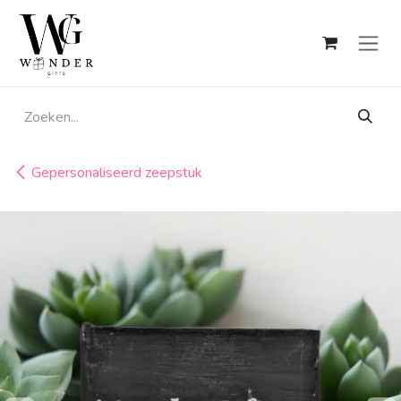
Overslaan naar inhoud
Gepersonaliseerd zeepstuk