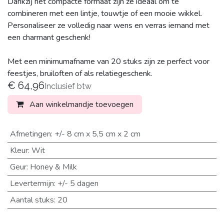
Dankzij het compacte formaat zijn ze ideaal om te
combineren met een lintje, touwtje of een mooie wikkel.
Personaliseer ze volledig naar wens en verras iemand met
een charmant geschenk!
Met een minimumafname van 20 stuks zijn ze perfect voor
feestjes, bruiloften of als relatiegeschenk.
€
64,96
Inclusief btw
Aan winkelmandje toevoegen
Afmetingen
:
+/- 8 cm x 5,5 cm x 2 cm
Kleur
:
Wit
Geur
:
Honey & Milk
Levertermijn
:
+/- 5 dagen
Aantal stuks
:
20