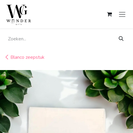
Overslaan naar inhoud
Blanco zeepstuk