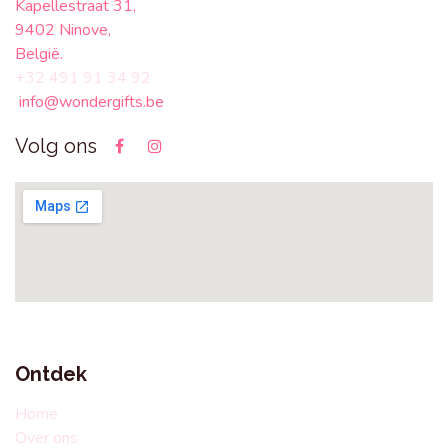
Kapellestraat 31,
9402 Ninove,
België.
+32 491 91 34 92
info@wondergifts.be
Volg ons
Ontdek
Home
Over ons