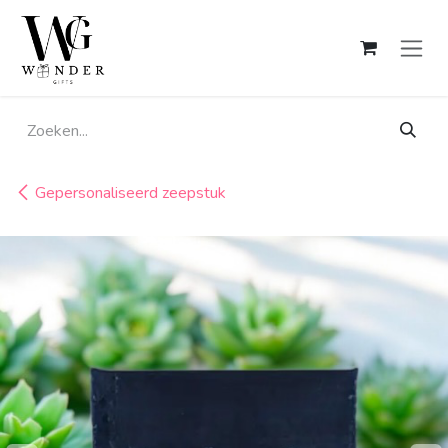
Overslaan naar inhoud
Gepersonaliseerd zeepstuk