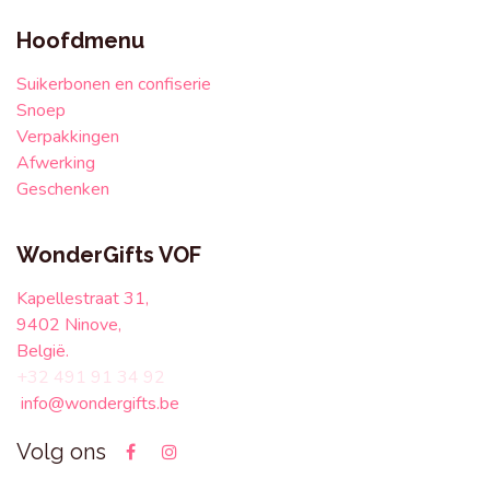
Hoofdmenu
Suikerbonen en confiserie
Snoep
Verpakkingen
Afwerking
Geschenken
WonderGifts VOF
Kapellestraat 31,
9402 Ninove,
België.
+32 491 91 34 92
info@wondergifts.be
Volg ons