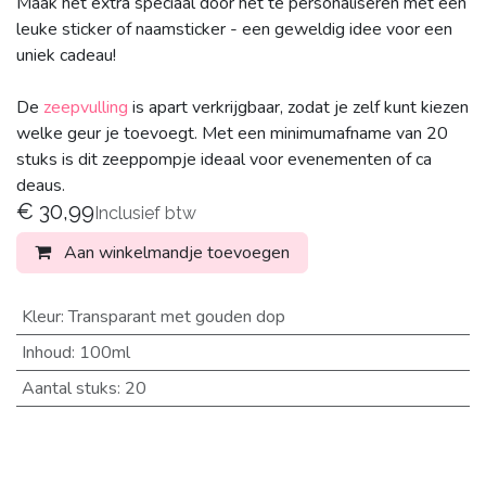
Maak het extra speciaal door het te personaliseren met een
leuke sticker of naamsticker - een geweldig idee voor een
uniek cadeau!
De
zeepvulling
is apart verkrijgbaar, zodat je zelf kunt kiezen
welke geur je toevoegt. Met een minimumafname van 20
stuks is dit zeeppompje ideaal voor evenementen of ca​
deaus.
€
30,99
Inclusief btw
Aan winkelmandje toevoegen
Kleur
:
Transparant met gouden dop
Inhoud
:
100ml
Aantal stuks
:
20