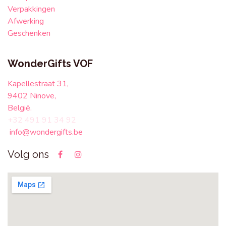
Verpakkingen
Afwerking
Geschenken
WonderGifts VOF
Kapellestraat 31,
9402 Ninove,
België.
+32 491 91 34 92
info@wondergifts.be
Volg ons