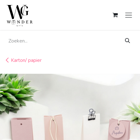
Overslaan naar inhoud
Karton/ papier