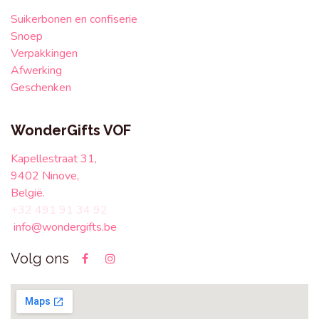
Suikerbonen en confiserie
Snoep
Verpakkingen
Afwerking
Geschenken
WonderGifts VOF
Kapellestraat 31,
9402 Ninove,
België.
+32 491 91 34 92
info@wondergifts.be
Volg ons