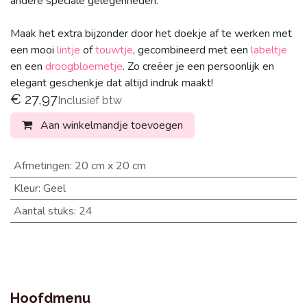
andere speciale gelegenheden.
Maak het extra bijzonder door het doekje af te werken met
een mooi
lintje
of
touwtje
, gecombineerd met een
labeltje
en een
droogbloemetje
. Zo creëer je een persoonlijk en
elegant geschenkje dat altijd indruk maakt!
€
27,97
Inclusief btw
Aan winkelmandje toevoegen
Afmetingen
:
20 cm x 20 cm
Kleur
:
Geel
Aantal stuks
:
24
Hoofdmenu