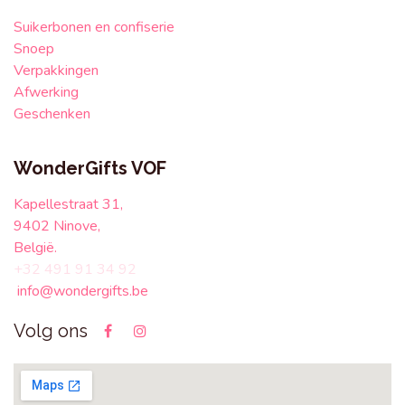
Suikerbonen en confiserie
Snoep
Verpakkingen
Afwerking
Geschenken
WonderGifts VOF
Kapellestraat 31,
9402 Ninove,
België.
+32 491 91 34 92
info@wondergifts.be
Volg ons