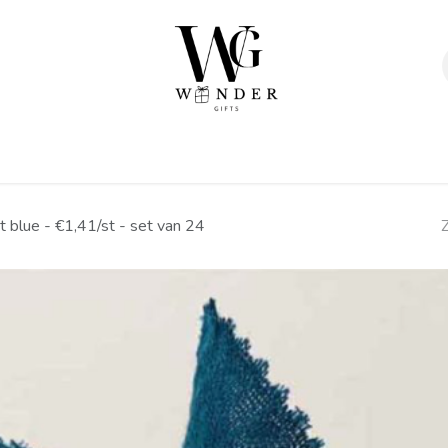
Verpakkingen
Afwerking
Geschenken
Sta
t blue - €1,41/st - set van 24