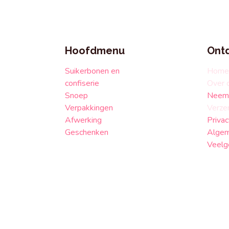
Hoofdmenu
Ont
Suikerbonen en
Home
confiserie
Over 
Snoep
Neem 
Verpakkingen
Verze
Afwerking
Privac
Geschenken
Algem
Veelg