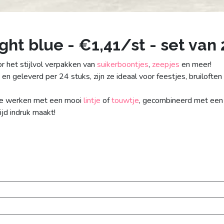
ght blue - €1,41/st - set van 
r het stijlvol verpakken van
suikerboontjes
,
zeepjes
en meer!
n en geleverd per 24 stuks, zijn ze ideaal voor feestjes, bruiloft
 te werken met een mooi
lintje
of
touwtje
, gecombineerd met ee
ijd indruk maakt!