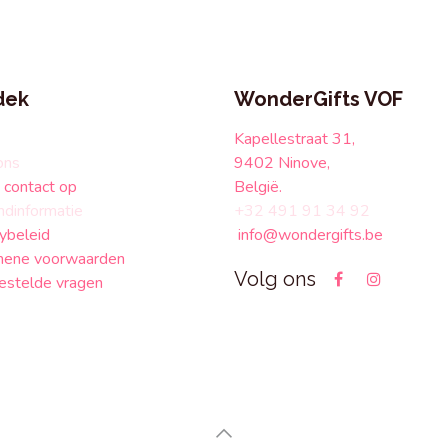
dek
WonderGifts VOF
Kapellestraat 31,
ons
9402 Ninove,
contact op
België.
ndinformatie
+32 491 91 34 92
ybeleid
info@wondergifts.be
ene voorwaarden
Volg ons
estelde vragen