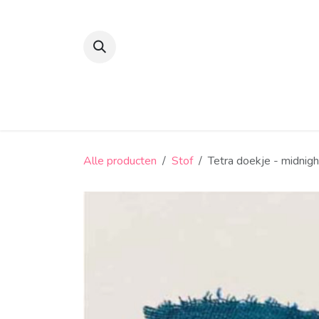
Overslaan naar inhoud
Suikerbonen en confiserie
Snoep
Alle producten
Stof
Tetra doekje - midnigh