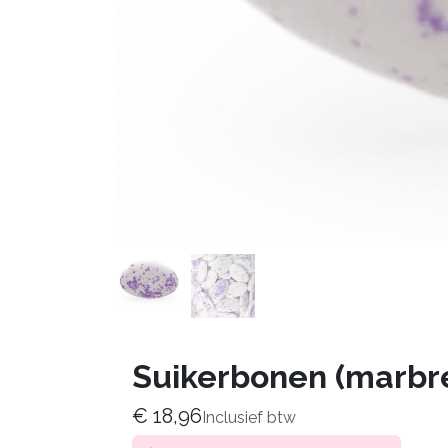
Suikerbonen (marbré
€
18,96
Inclusief btw