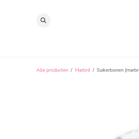
Overslaan naar inhoud
Suikerbonen en confiserie
Snoep
Alle producten
Marbré
Suikerbonen (marbr