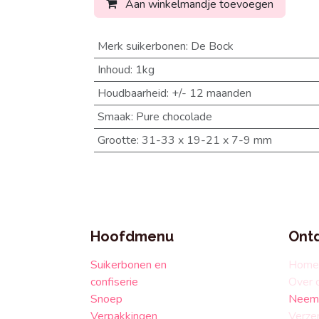
Aan winkelmandje toevoegen
Merk suikerbonen
:
De Bock
Inhoud
:
1kg
Houdbaarheid
:
+/- 12 maanden
Smaak
:
Pure chocolade
Grootte
:
31-33 x 19-21 x 7-9 mm
Hoofdmenu
Ont
Suikerbonen en
Home
confiserie
Over 
Snoep
Neem 
Verpakkingen
Verze