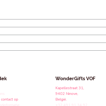
dek
WonderGifts VOF
Kapellestraat 31,
ons
9402 Ninove,
contact op
België.
ndinformatie
+32 491 91 34 92