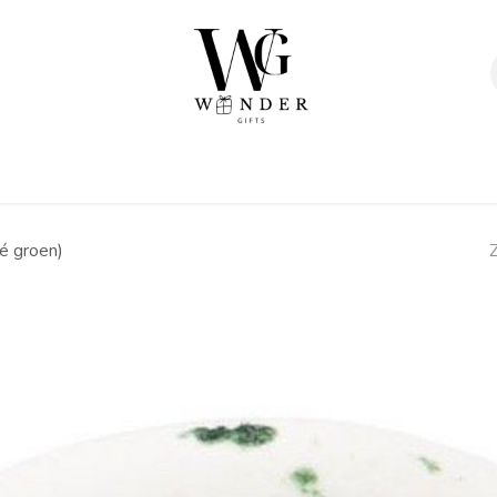
Verpakkingen
Afwerking
Geschenken
Sta
é groen)