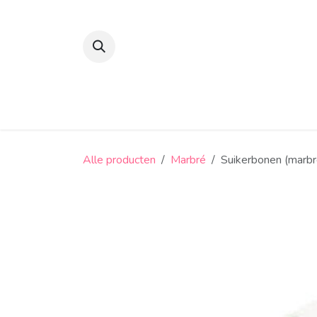
Overslaan naar inhoud
Suikerbonen en confiserie
Snoep
Alle producten
Marbré
Suikerbonen (marbr