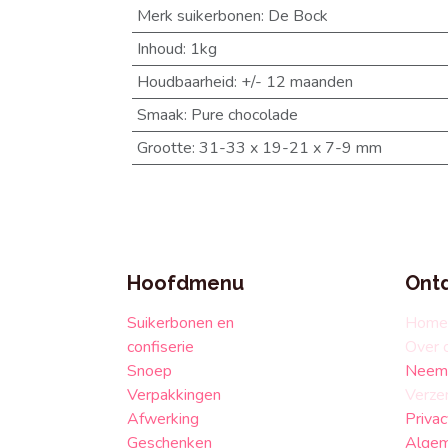
Merk suikerbonen
:
De Bock
Inhoud
:
1kg
Houdbaarheid
:
+/- 12 maanden
Smaak
:
Pure chocolade
Grootte
:
31-33 x 19-21 x 7-9 mm
Hoofdmenu
Ont
Suikerbonen en
Home
confiserie
Over 
Snoep
Neem 
Verpakkingen
Verze
Afwerking
Privac
Geschenken
Algem