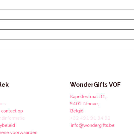
dek
WonderGifts VOF
Kapellestraat 31,
ons
9402 Ninove,
contact op
België.
ndinformatie
+32 491 91 34 92
ybeleid
info@wondergifts.be
ene voorwaarden