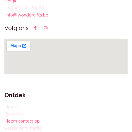
België.
+32 491 91 34 92
info@wondergifts.be
Volg ons
Ontdek
Home
Over ons
Neem contact op
Verzendinformatie