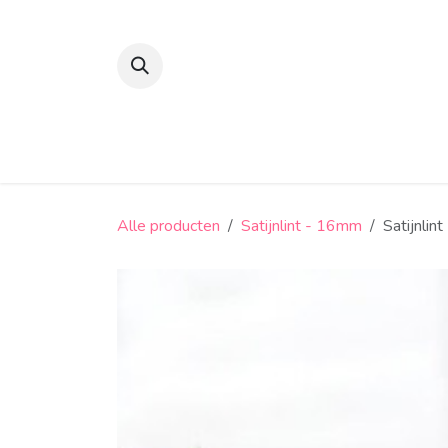
Overslaan naar inhoud
Suikerbonen en confiserie
Snoep
Alle producten
Satijnlint - 16mm
Satijnlint