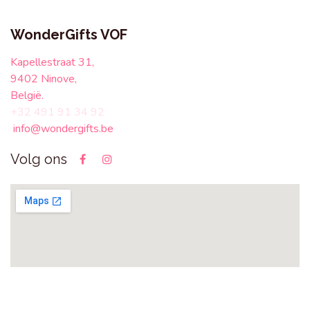
WonderGifts VOF
Kapellestraat 31,
9402 Ninove,
België.
+32 491 91 34 92
info@wondergifts.be
Volg ons