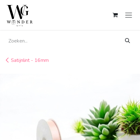
Overslaan naar inhoud
Satijnlint - 16mm