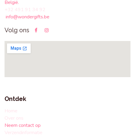
België.
+32 491 91 34 92
info@wondergifts.be
Volg ons
Ontdek
Home
Over ons
Neem contact op
Verzendinformatie