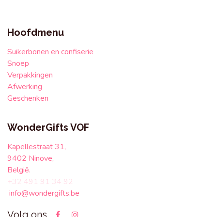
Hoofdmenu
Suikerbonen en confiserie
Snoep
Verpakkingen
Afwerking
Geschenken
WonderGifts VOF
Kapellestraat 31,
9402 Ninove,
België.
+32 491 91 34 92
info@wondergifts.be
Volg ons