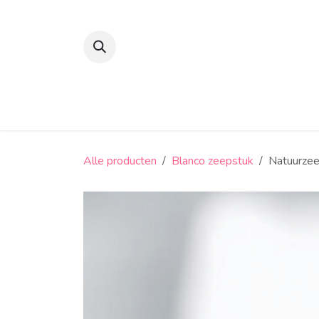
Overslaan naar inhoud
Suikerbonen en confiserie
Snoep
Alle producten
Blanco zeepstuk
Natuurzeep