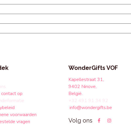
dek
WonderGifts VOF
Kapellestraat 31,
ons
9402 Ninove,
contact op
België.
ndinformatie
+32 491 91 34 92
ybeleid
info@wondergifts.be
ene voorwaarden
Volg ons
estelde vragen