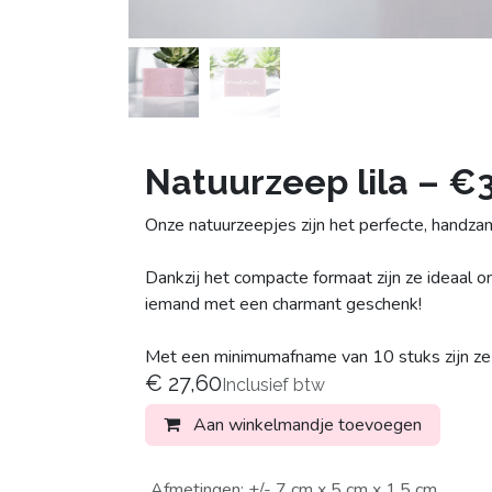
Natuurzeep lila – €3
Onze natuurzeepjes zijn het perfecte, handzam
Dankzij het compacte formaat zijn ze ideaal o
iemand met een charmant geschenk!
Met een minimumafname van 10 stuks zijn ze pe
€
27,60
Inclusief btw
Aan winkelmandje toevoegen
Afmetingen
:
+/- 7 cm x 5 cm x 1,5 cm