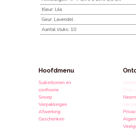
Kleur
:
Lila
Geur
:
Lavendel
Aantal stuks
:
10
Hoofdmenu
Ont
Suikerbonen en
Home
confiserie
Over 
Snoep
Neem 
Verpakkingen
Verze
Afwerking
Privac
Geschenken
Algem
Veelg