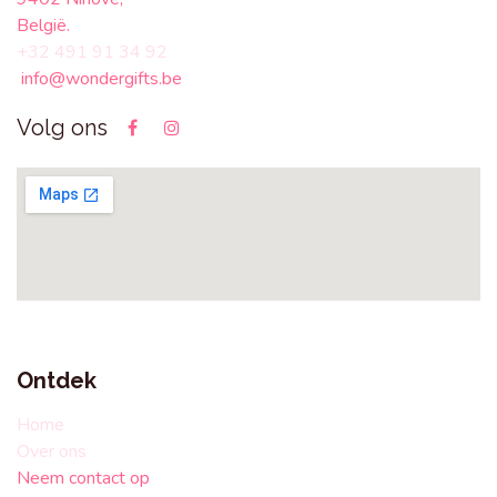
België.
+32 491 91 34 92
info@wondergifts.be
Volg ons
Ontdek
Home
Over ons
Neem contact op