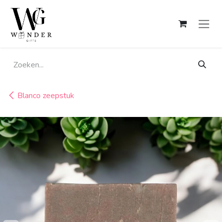
Overslaan naar inhoud
Blanco zeepstuk