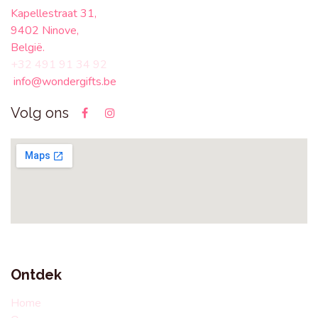
Kapellestraat 31,
9402 Ninove,
België.
+32 491 91 34 92
info@wondergifts.be
Volg ons
Ontdek
Home