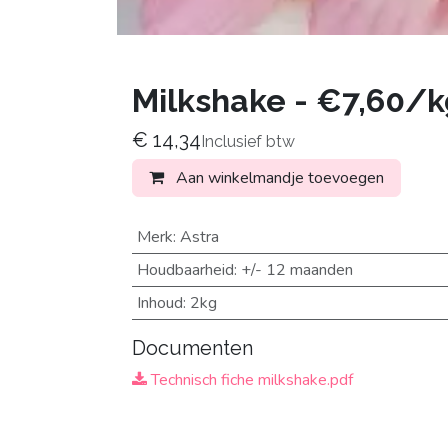
Milkshake - €7,60/k
€
14,34
Inclusief btw
Aan winkelmandje toevoegen
Merk
:
Astra
Houdbaarheid
:
+/- 12 maanden
Inhoud
:
2kg
Documenten
Technisch fiche milkshake.pdf