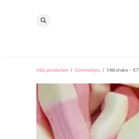
Overslaan naar inhoud
Suikerbonen en confiserie
Snoep
Alle producten
Gommetjes
Milkshake - €7