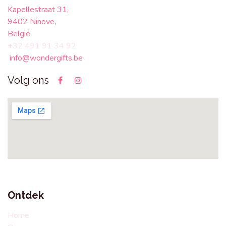
Kapellestraat 31,
9402 Ninove,
België.
+32 491 91 34 92
info@wondergifts.be
Volg ons
Ontdek
Home