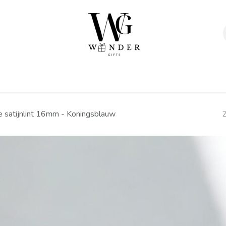
Verpakkingen
Afwerking
Geschenken
Sta
e satijnlint 16mm - Koningsblauw