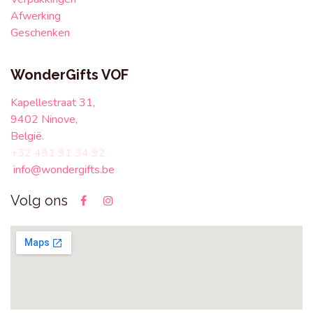
Afwerking
Geschenken
WonderGifts VOF
Kapellestraat 31,
9402 Ninove,
België.
+32 491 91 34 92
info@wondergifts.be
Volg ons