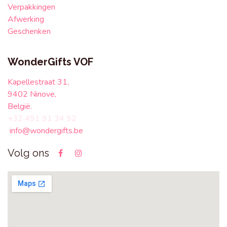
Verpakkingen
Afwerking
Geschenken
WonderGifts VOF
Kapellestraat 31,
9402 Ninove,
België.
+32 491 91 34 92
info@wondergifts.be
Volg ons