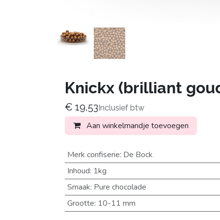
Knickx (brilliant gou
€
19,53
Inclusief btw
Aan winkelmandje toevoegen
Merk confiserie
:
De Bock
Inhoud
:
1kg
Smaak
:
Pure chocolade
Grootte
:
10-11 mm