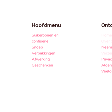
Hoofdmenu
Ont
Suikerbonen en
Home
confiserie
Over 
Snoep
Neem 
Verpakkingen
Verze
Afwerking
Privac
Geschenken
Algem
Veelg