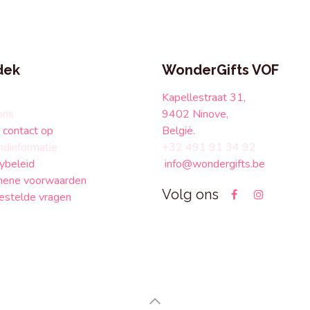
dek
WonderGifts VOF
Kapellestraat 31,
ons
9402 Ninove,
contact op
België.
ndinformatie
+32 491 91 34 92
ybeleid
info@wondergifts.be
ene voorwaarden
Volg ons
estelde vragen