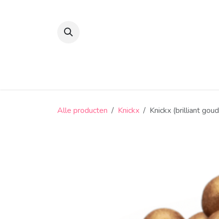
Overslaan naar inhoud
Suikerbonen en confiserie
Snoep
Alle producten
Knickx
Knickx (brilliant goud