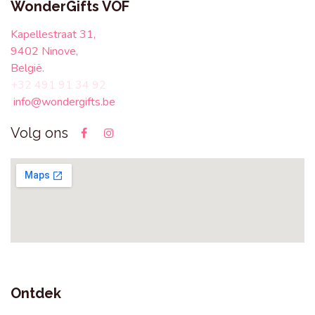
WonderGifts VOF
Kapellestraat 31,
9402 Ninove,
België.
+32 491 91 34 92
info@wondergifts.be
Volg ons
Ontdek