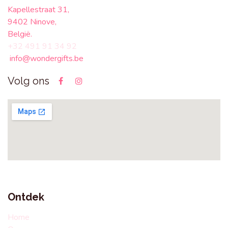
Kapellestraat 31,
9402 Ninove,
België.
+32 491 91 34 92
info@wondergifts.be
Volg ons
Ontdek
Home