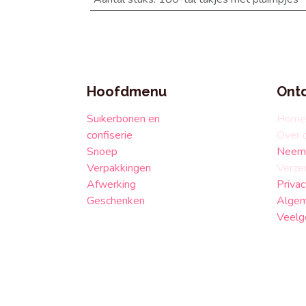
Hoofdmenu
Ont
Suikerbonen en
Home
confiserie
Over 
Snoep
Neem 
Verpakkingen
Verze
Afwerking
Privac
Geschenken
Algem
Veelg