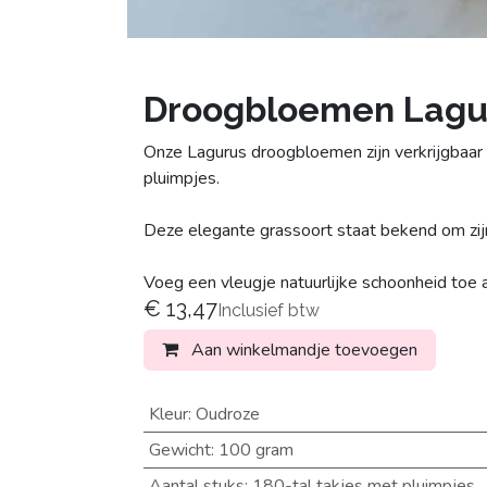
Droogbloemen Lagur
Onze Lagurus droogbloemen zijn verkrijgbaar
pluimpjes.
Deze elegante grassoort staat bekend om zijn 
Voeg een vleugje natuurlijke schoonheid toe
€
13,47
Inclusief btw
Aan winkelmandje toevoegen
Kleur
:
Oudroze
Gewicht
:
100 gram
Aantal stuks
:
180-tal takjes met pluimpjes