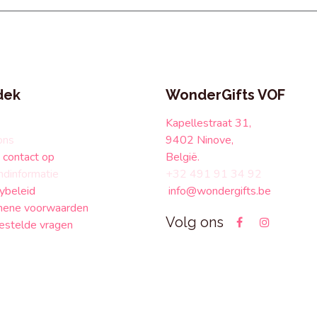
dek
WonderGifts VOF
Kapellestraat 31,
ons
9402 Ninove,
contact op
België.
ndinformatie
+32 491 91 34 92
ybeleid
info@wondergifts.be
ene voorwaarden
Volg ons
estelde vragen