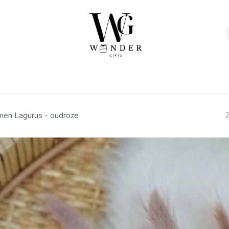
Verpakkingen
Afwerking
Geschenken
Sta
en Lagurus - oudroze