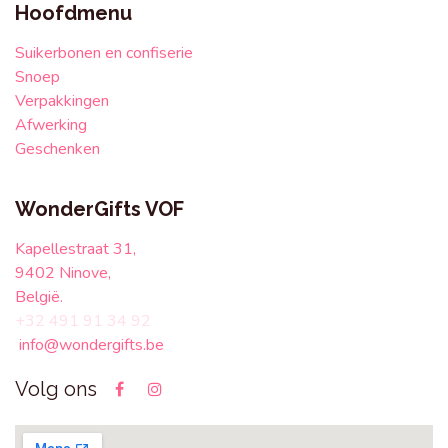
Hoofdmenu
Suikerbonen en confiserie
Snoep
Verpakkingen
Afwerking
Geschenken
WonderGifts VOF
Kapellestraat 31,
9402 Ninove,
België.
+32 491 91 34 92
info@wondergifts.be
Volg ons