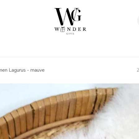
Verpakkingen
Afwerking
Geschenken
Sta
en Lagurus - mauve