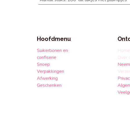
Hoofdmenu
Ont
Suikerbonen en
Home
confiserie
Over 
Snoep
Neem 
Verpakkingen
Verze
Afwerking
Privac
Geschenken
Algem
Veelg