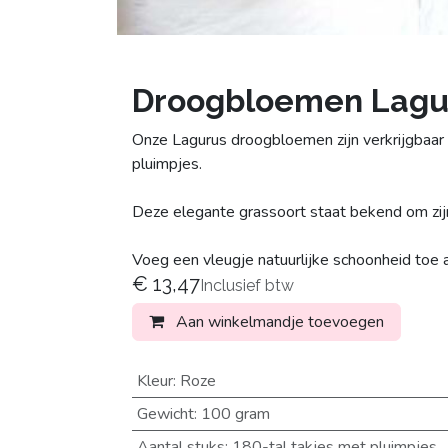
Droogbloemen Lagu
Onze Lagurus droogbloemen zijn verkrijgbaar
pluimpjes.
Deze elegante grassoort staat bekend om zijn 
Voeg een vleugje natuurlijke schoonheid toe
€
13,47
Inclusief btw
Aan winkelmandje toevoegen
Kleur
:
Roze
Gewicht
:
100 gram
Aantal stuks
:
180-tal takjes met pluimpjes