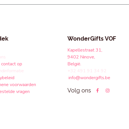
dek
WonderGifts VOF
Kapellestraat 31,
ons
9402 Ninove,
contact op
België.
ndinformatie
+32 491 91 34 92
ybeleid
info@wondergifts.be
ene voorwaarden
Volg ons
estelde vragen