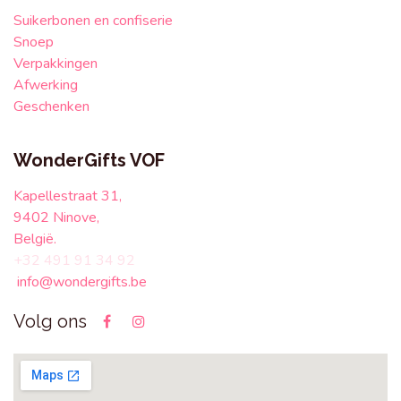
Suikerbonen en confiserie
Snoep
Verpakkingen
Afwerking
Geschenken
WonderGifts VOF
Kapellestraat 31,
9402 Ninove,
België.
+32 491 91 34 92
info@wondergifts.be
Volg ons