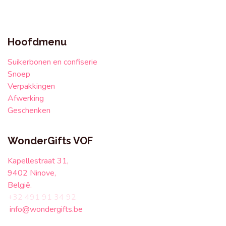
Hoofdmenu
Suikerbonen en confiserie
Snoep
Verpakkingen
Afwerking
Geschenken
WonderGifts VOF
Kapellestraat 31,
9402 Ninove,
België.
+32 491 91 34 92
info@wondergifts.be