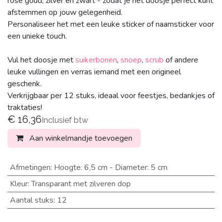
rosé goud, zilver en zwart - zodat je het doosje perfect kunt
afstemmen op jouw gelegenheid.
Personaliseer het met een leuke sticker of naamsticker voor
een unieke touch.
Vul het doosje met
suikerbonen
,
snoep
,
scrub
of andere
leuke vullingen en verras iemand met een origineel
geschenk.
Verkrijgbaar per 12 stuks, ideaal voor feestjes, bedankjes of
traktaties!
€
16,36
Inclusief btw
Aan winkelmandje toevoegen
Afmetingen
:
Hoogte: 6,5 cm - Diameter: 5 cm
Kleur
:
Transparant met zilveren dop
Aantal stuks
:
12