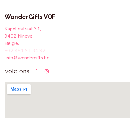
WonderGifts VOF
Kapellestraat 31,
9402 Ninove,
België.
+32 491 91 34 92
info@wondergifts.be
Volg ons