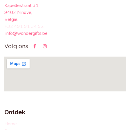
Kapellestraat 31,
9402 Ninove,
België.
+32 491 91 34 92
info@wondergifts.be
Volg ons
Ontdek
Home