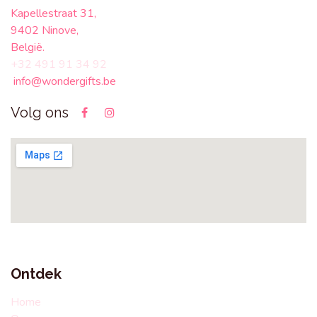
Kapellestraat 31,
9402 Ninove,
België.
+32 491 91 34 92
info@wondergifts.be
Volg ons
Ontdek
Home