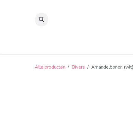
Overslaan naar inhoud
Suikerbonen en confiserie
Snoep
Alle producten
Divers
Amandelbonen (wit