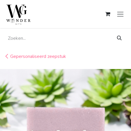
Overslaan naar inhoud
Gepersonaliseerd zeepstuk