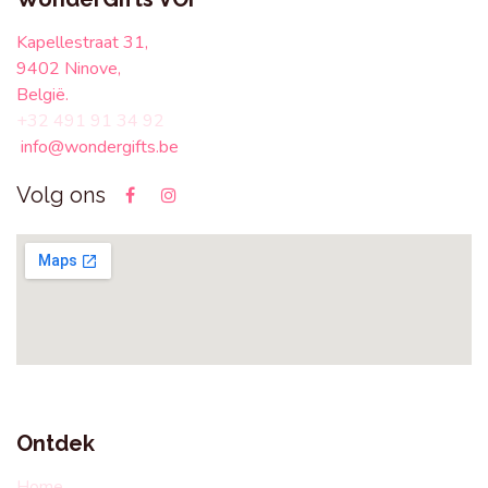
Kapellestraat 31,
9402 Ninove,
België.
+32 491 91 34 92
info@wondergifts.be
Volg ons
Ontdek
Home